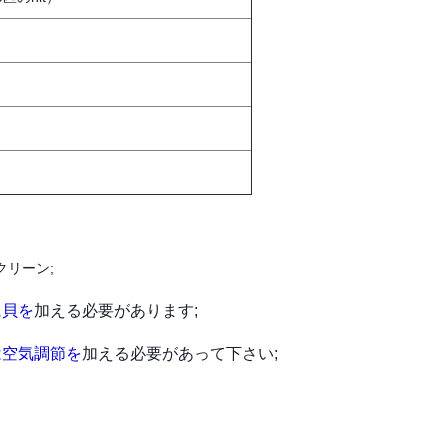
リーン;
に
貝を
加える必要があります;
は空気調節を
加える必要があって下さい;