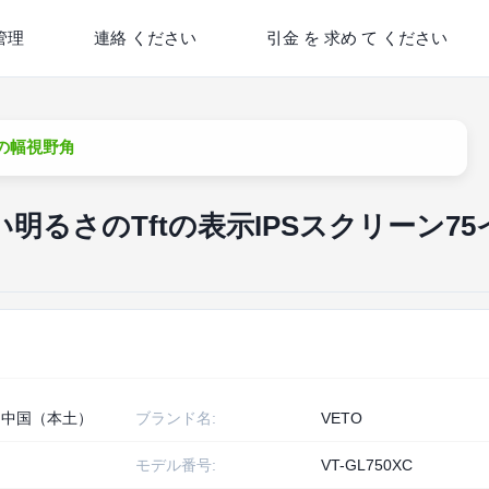
管理
連絡 ください
引金 を 求め て ください
チの幅視野角
明るさのTftの表示IPSスクリーン75
、中国（本土）
ブランド名:
VETO
モデル番号:
VT-GL750XC