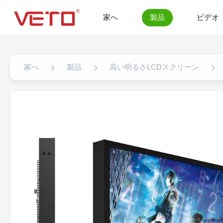
家へ
製品
ビデオ
家へ
製品
高い明るさLCDスクリーン