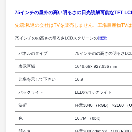
75インチの屋外の高い明るさの日光読解可能なTFT L
先端:私達の会社はTVを販売しません、工場農産物T
75インチのの高さの明るさLCDスクリーンの
指定:
パネルのタイプ
75インチのの高さの明るさLC
表示区域
1649.66× 927.936 mm
比率を示して下さい
16:9
バックライト
LEDのバックライト
決断
任意3840 （RGB） ×2160 （
色
16.7M （8bit）
明るさ
任意2000cd/mの² （1000-300