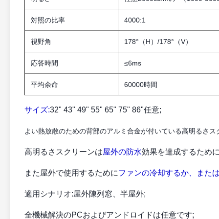
対照の比率
4000:1
視野角
178°（H）/178°（V）
応答時間
≤6ms
平均余命
60000時間
サイズ:
32" 43" 49" 55" 65" 75" 86"任意;
よい熱放散のための背部のアルミ合金が付いている高明るさスク
高明るさスクリーンは
屋外の防水
効果を達成するため
また屋外で使用するために
ファンの冷却するか、また
適用シナリオ:屋外陳列窓、半屋外;
全機械解決のPCおよびアンドロイドは任意です;