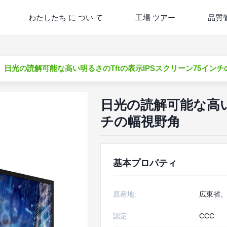
わたしたち に つい て
工場 ツアー
品質
日光の読解可能な高い明るさのTftの表示IPSスクリーン75イン
日光の読解可能な高い
チの幅視野角
基本プロパティ
原産地:
広東省
認定:
CCC