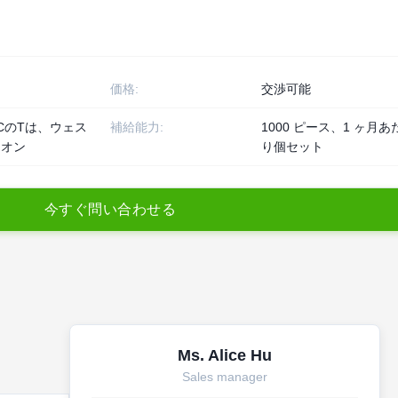
価格:
交渉可能
 / CのTは、ウェス
補給能力:
1000 ピース、1 ヶ月あ
ニオン
り個セット
今
す
ぐ
問
い
合
わ
せ
る
Ms. Alice Hu
Sales manager