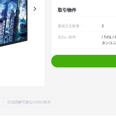
取引物件
最低注文数量:
2
支払い条件:
/ TのL
タンユ
日光読解可能なLCDの表示