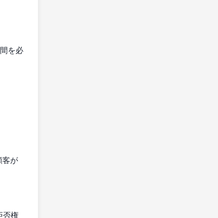
時間を必
顧客が
拒否権