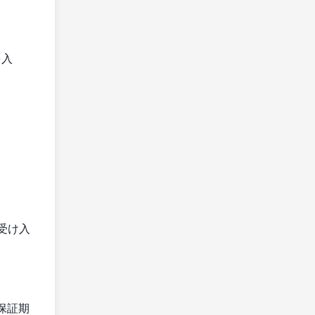
を入
を受け入
保証期