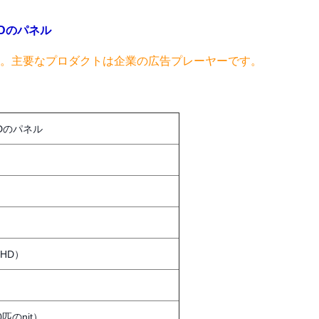
CDのパネル
Vは。主要なプロダクトは企業の広告プレーヤーです。
Dのパネル
UHD）
0匹のnit）