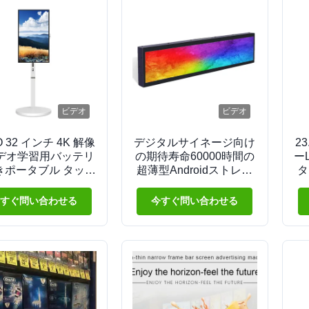
ビデオ
ビデオ
O 32 インチ 4K 解像
デジタルサイネージ向け
2
デオ学習用バッテリ
の期待寿命60000時間の
ー
きポータブル タッチ
超薄型Androidストレッ
タ
リーン ディスプレイ
チバーLCDディスプレイ
ル
すぐ問い合わせる
今すぐ問い合わせる