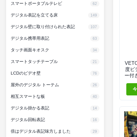
スマートポータブルテレビ
62
デジタル表記を立てる床
149
デジタル壁に取り付けられた表記
107
デジタル携帯用表記
63
タッチ画面キオスク
34
スマートタッチテーブル
21
VET
度ビ
LCDのビデオ壁
76
ー付
スク
屋外のデジタル トーテム
26
今
相互スマートな板
40
デジタル掛かる表記
14
デジタル回転表記
16
倍はデジタル表記味方しました
29