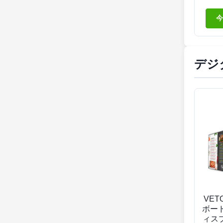
192
ラク
今
デジ
VE
ボー
ィス