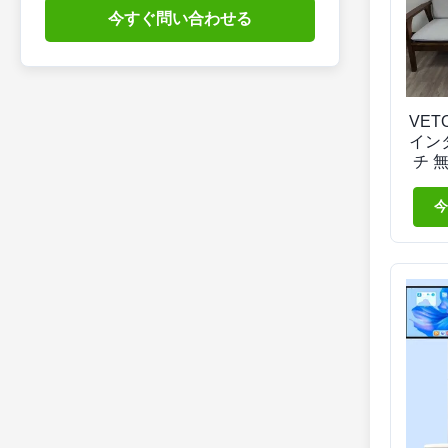
今すぐ問い合わせる
VETO
イン
チ 
イル
イド
今