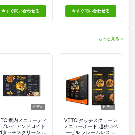
像度 Android OS タッ
イトネス フロアスタンド
スクリーンキオスクと
デジタルサイネージ
今すぐ問い合わせる
今すぐ問い合わせる
6万時間の寿命
もっと見る >
ビデオ
ビデオ
ETO 室内メニューディ
VETO タッチスクリーン
スプレイ アンドロイド
メニューボード 超狭いベ
cdタッチスクリーン デ
ーゼル フレームレス デ