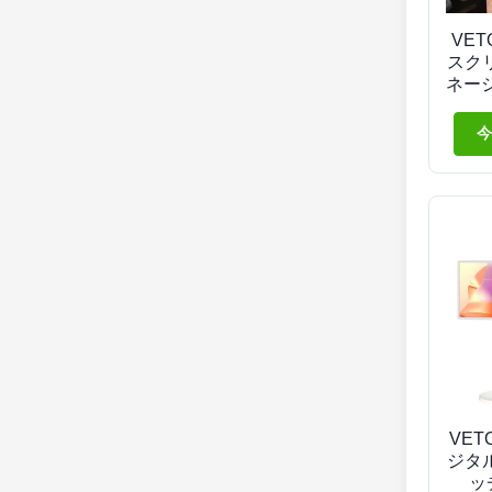
VET
スク
ネー
イン
ルサ
今
VE
ジタ
ッチ