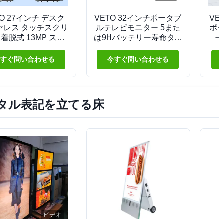
TO 27インチ デスク
VETO 32インチポータブ
VE
ヤレス タッチスクリ
ルテレビモニター 5また
ポ
 着脱式 13MP スマ
は9Hバッテリー寿命タッ
トTV ビデオ学習用
チスクリーン
A
すぐ問い合わせる
今すぐ問い合わせる
タル表記を立てる床
ビデオ