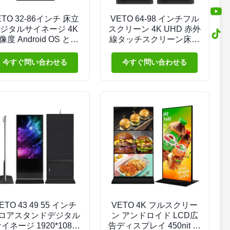
ETO 32-86インチ 床立
VETO 64-98 インチフル
ジタルサイネージ 4K
スクリーン 4K UHD 赤外
像度 Android OS とイ
線タッチスクリーン床置
フロア広告用赤外線タ
きデジタルサイネージ
ッチ
60000H 寿命
今すぐ問い合わせる
今すぐ問い合わせる
ETO 43 49 55 インチ
VETO 4K フルスクリー
ロアスタンドデジタル
ン アンドロイド LCD広
イネージ 1920*1080
告ディスプレイ 450nit ラ