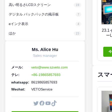
高い明るさLCDスクリーン
19
デジタル バックパックの掲示板
7
eインク表示
4
23.
ほか
15
ー
Ms. Alice Hu
今
Sales manager
メール:
veto@www.szveto.com
スマ
テレ:
+86-19865857693
whatsapp:
8619865857693
Wechat:
VETOService