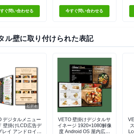
0×1080 解像度インタ
広告用
解
ティブディスプレイ
チ
すぐ問い合わせる
今すぐ問い合わせる
タル壁に取り付けられた表記
ビデオ
TO デジタルメニュー
VETO 壁掛けデジタルサ
V
ド 壁掛けLCD広告デ
イネージ 1920×1080解像
プレイ アンドロイド
度 Android OS 屋内広告
L