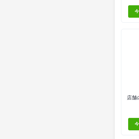
デ
FH
今
店舗
今