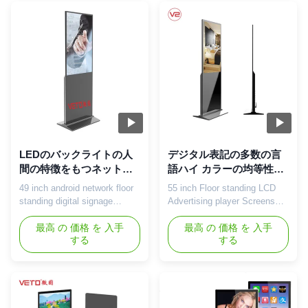
(Horizontal/Vertical) etc. 2.
aluminum alloy frame and a
Multi-groups of on/off time
40mm slim body. It is
schedule could be setted
equipped with a 2k / 4K high-
remotely and control the
definition screen for clearer
display through ...
advertising ...
LEDのバックライトの人
デジタル表記の多数の言
間の特徴をもつネットワ
語ハイ カラーの均等性を
ークの独立デジタル表
立てるWifiの人間の特徴
49 inch android network floor
55 inch Floor standing LCD
記、相互印の陳列台
をもつ床
standing digital signage
Advertising player Screens
interactive display 49 inch
For advertisement, lcd digital
floor-standing LCD advertising
最高 の 価格 を 入手
signage Specifications: LCD
最高 の 価格 を 入手
する
する
display specification: Panel
Specifications Model No. VT-
type 49 inch LCD screen
AD550LD Panel LG panel
DIsplay Area
Size 55inch Body Dimension
1073.78*604mm(H*V) Show
1953(H)x810(W)x70(D)mm
ratio 16:9 Backlight LED
Body Material Tempered
backlight Resolution
glass+AL Frame Surface