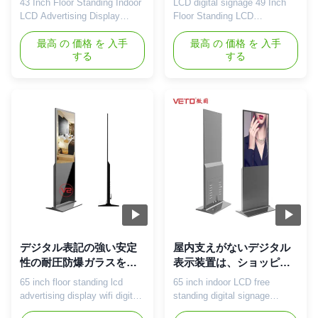
43 Inch Floor Standing Indoor
LCD digital signage 49 Inch
Cd/Mの²
LCD Advertising Display
Floor Standing LCD
advertising digital signage
Advertising Player Digital
Touch Screen Totem
最高 の 価格 を 入手
Media Player Display
最高 の 価格 を 入手
する
する
Description 1)Streamlined
Function 1. Integrated single
body, bright silver aluminum
advertising system,
alloy, beautiful and stylish
embedded with HD decoder
design 2)Built-in infrared touch
chip, 2. support playing HD
screen, latest high precision
video, up to 1080p. 3. Support
touch technology, strong
to rotate video program. 4.
stability and sensitive ...
Support set the on/off
automatically(up to ...
デジタル表記の強い安定
屋内支えがないデジタル
性の耐圧防爆ガラスを立
表示装置は、ショッピン
てる65インチのWifiの床
グ モールのための表記だ
65 inch floor standing lcd
65 inch indoor LCD free
けを立てます
advertising display wifi digital
standing digital signage
signage Version optional:
shopping mall sign VETO can