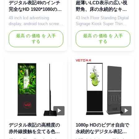
デジタル表記49のインチ
超薄いLCD表示の広い視
完全なHD 1920*1080の鮮
野角、床の永続的なキオ
やかなイメージのレイア
スク43
49 inch lcd advertising
43 Inch Floor Standing Digital
ウトを立てる相互床
display, android touch screen
Signage Kiosk Super Thin
kiosk, floor stand digital
LCD Advertising Player Quick
signage player About us 1.
最高 の 価格 を 入手
Detail: 1, metal shell,ultra-slim
最高 の 価格 を 入手
する
する
Veto established in 2012,
design. 2, convenient
main manufacturer for video
use,delicate appearance. 3,
wall and digital signage with a
easy to install 4, Adopt
great deal of experience. 2.
memory card to update ad
We only make high quality
files 43 inch floor standing
production and welcome to
LCD advertising screen
samples order for you ...
specification: Panel type 43
...
デジタル表記の高精度の
1080p HDのビデオ自由で
赤外線接触を立てる色の
永続的なデジタル表記、
温度調整の床
独立デジタル表記350