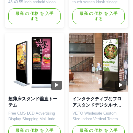
43 49 55 inch android video
touch screen kiosk sinage
lcd advertising player kiosk
display digital signage lcd
vertical totem Main functions:
最高 の 価格 を 入手
advertising player digital
最高 の 価格 を 入手
する
する
1. Full HD 1920*1080, LED
totem Tips: Our company
screen, support display
does not sell TVs, nor does
models of 16:9, 9:16
the factory produce TVs. The
(Horizontal/Vertical) etc. 2.
main products are commercial
Multi-groups of on/off time
advertising player. 49 inch
schedule could be setted
floor-standing LCD advertising
remotely and control the ...
display specificat...
超薄床スタンド垂直トー
インタラクティブなフロ
テム
アスタンドデジタルサイ
ネージ 1920×1080解像度
Free CMS LCD Advertising
VETO Wholesale Custom
と500 cd/m2 明るさ
Display Shopping Mall Indoor
Size Indoor Vertical Totem
Android Ultra Thin Vertical
Interactive Floor Stand Digital
Digital Totem 55 inch floor
最高 の 価格 を 入手
Signage LCD floor standing
最高 の 価格 を 入手