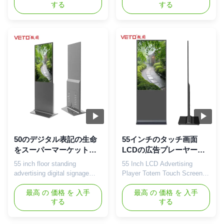
する
する
standing LCD advertising
display catalog.pdf VETO can
kiosk specification: Panel
produce 43-65 inch floor-
type 55 inch LCD screen
standing LCD advertising
DIsplay Area
player, which is widely used in
1209.6*680.4mm(H*V) Show
advertising and information
ratio 16:9 Backlight LED
release in shopping malls,
backlight Resolution
hospitals, schools, banks, ...
1920*1080 Color 16.7M (8bit)
...
50のデジタル表記の生命
55インチのタッチ画面
をスーパーマーケットの
LCDの広告プレーヤー、
ための立てる/60 HZの商
デジタル広告の表示床の
55 inch floor standing
55 Inch LCD Advertising
業床60000時間
立場
advertising digital signage
Player Totem Touch Screen
commercial lcd display for
Digital Signage Player
supermarket Main functions:
最高 の 価格 を 入手
Description of Product The
最高 の 価格 を 入手
する
する
1. Full HD 1920*1080, LED
standing touch andoid
screen, support display
advertising digital kiosk
models of 16:9, 9:16
display is designed with an