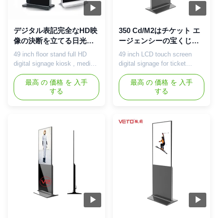
デジタル表記完全なHD映
350 Cd/M2はチケット エ
像の決断を立てる日光の
ージェンシーの宝くじの
見ることができる床
中心のための永続的なデ
49 inch floor stand full HD
49 inch LCD touch screen
ジタル表示装置スクリー
digital signage kiosk , media
digital signage for ticket
ンを放します
player touch screen display
agencies / lottery centers 49
49 inch LCD advertising kiosk
最高 の 価格 を 入手
inch floor-standing LCD
最高 の 価格 を 入手
する
する
specification: Panel parameter
advertising display
Size 49 inch LCD screen
specification: LCD screen
Display area 1073.8*604MM
specs Model Number: VT-
Brand LG/SAMSUNG
AD490LY-A Screen size: 49
Resolution 1920*1080
inch LCD panel Display
Brightness 350cd/m*2 Color
proportion: 16:9
16.7M Response time 6.5MS
Resolution(Pixel): 1920*1080
Contrast ...
Display color: 16.7 M
Response ...