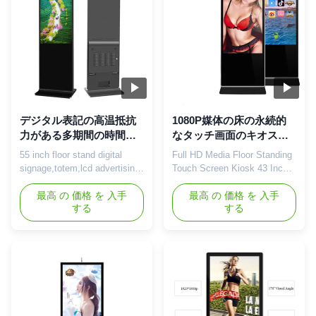
1920*1080 Color 16.7M (8bit)
Tempered glass Display Color
Brightness 350 cd/m² ...
16.7M(8-bit...
デジタル表記の高温抵抗
1080P媒体の床の永続的
力がある多期間の時間設
なタッチ画面のキオス
定を立てるLCDの床
ク、立つデジタル表示装
55 inch floor stand digital
Full HD Media Floor Standing
置容易な操作
signage,totem,lcd advertising
Touch Screen Kiosk 43 Inch
screens Specifications: Panel
Android Easy Operation
Size 55"(16:9) TFT LCD
最高 の 価格 を 入手
Description: 1, Adopt High-
最高 の 価格 を 入手
する
する
Viewing Area
Strength Aluminium Alloy,
1209.6*680.4mm(H*V)
Hardened Coat Painting
Resolution 1080*1920
Metal, 6mm thickness Anti-
Contrast ratio 4000:1
Vanal High Tempered
Brightness 450cd/m2
Glass,antistatic,preventing
Response Time 6ms Color
magnetic strong interference.
16.7M Viewing Angle V:178°,
2, Support SD card or USB
H:178° Using Temperature
port at one ...
-300℃-60℃ Using ...