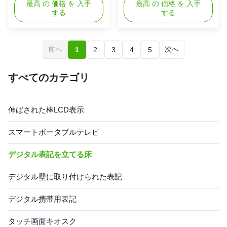
Android version, PC version
最高 の 価格 を 入手
produce 43-65 inch floor-
最高 の 価格 を 入手
する
する
Touch type: infrared touch /
standing LCD advertising
nano touch / capacitive touch
player, which is widely used in
Touch method: finger Touch
advertising and information
points: 2/4/6/10/20 points
release in shopping malls,
前へ
次へ
1
2
3
4
5
optional (nano touch and
hospitals, schools, banks,
capacitive touch default 10
hotels, commercial buildings,
points) Touch times: ...
airports and other places. ...
すべてのカテゴリ
伸ばされた棒LCD表示
スマートポータブルテレビ
デジタル表記を立てる床
デジタル壁に取り付けられた表記
デジタル携帯用表記
タッチ画面キオスク