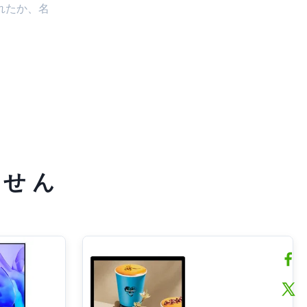
れたか、名
ませ ん