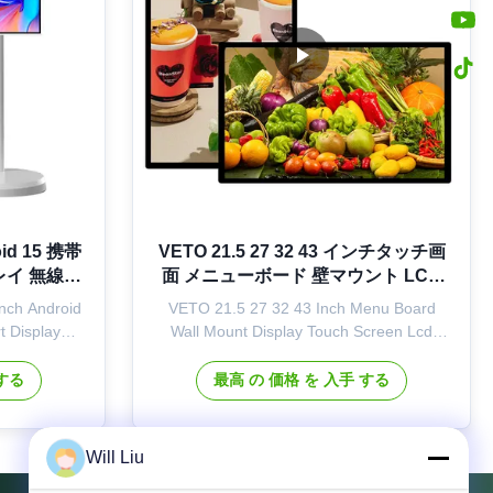
d 15 携帯
VETO 21.5 27 32 43 インチタッチ画
レイ 無線床
面 メニューボード 壁マウント LCD
ン
広告ディスプレイ
nch Android
VETO 21.5 27 32 43 Inch Menu Board
t Display
Wall Mount Display Touch Screen Lcd
mart display
Advertising for Restaurant Product
ng-lasting
Description: Wall - mounted digital
 する
最高 の 価格 を 入手 する
touchscreen
signage is an excellent choice for fulfilling
 industrial
your advertising demands across a wide
32-inch LCD
range of locations, including retail stores,
Will Liu
..
shopping malls, exhibition ...