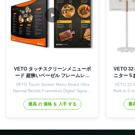
VETO タッチスクリーンメニューボ
VETO 
ード 超狭いベーゼル フレームレス
ニター 
デジタルサイン
VETO Touch Screen Menu Board Ultra
VETO 32 I
Narrow Bezels Frameless Digital Signage
Built-in 5 
For Retail Store Product Description This
Products 
digital signage is a good quality
new product
最高 の 価格 を 入手 する
最高
advertising equipment, using professional
quality an
LCD panel and adopting Android
processor; 
industrial CPU, which is with powerful
touch su
software processing ability and rich ...
e