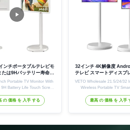
32インチポータブルテレビモ
32インチ 4K解像度 Androi
5または9Hバッテリー寿命タ
テレビ スマートディスプ
ッチスクリーン
立デジタルサイ
nch Portable TV Monitor With
VETO Wholesale 21.5/24/32 I
or 9H Battery Life Touch Screen
Wireless Portable TV Smar
Description Smart TV,his is a
Professional-grade portable s
 with built-in battery, adopts
featuring built-in camera, lo
 の 価格 を 入手 する
最高 の 価格 を 入手
droid with higher and quicker
battery, and high-resolution 
it is with many features: pcap
for versatile commercial and
rface, screw-free integrated
applications. Key Features 
nclosure, internal ...
Touchscreen: High.