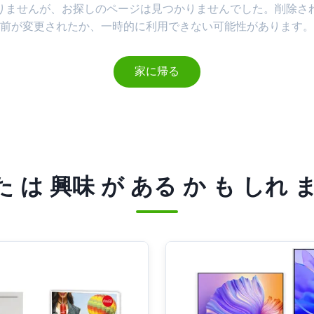
りませんが、お探しのページは見つかりませんでした。削除さ
前が変更されたか、一時的に利用できない可能性があります。
家に帰る
 は 興味 が ある か も しれ 